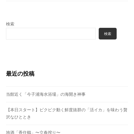
検索
検索
最近の投稿
当館近く「今子浦海水浴場」の海開き神事
【本日スタート】ピクピク動く鮮度抜群の「活イカ」を味わう贅
沢なひととき
地酒「香住鶴」〜立春搾り〜