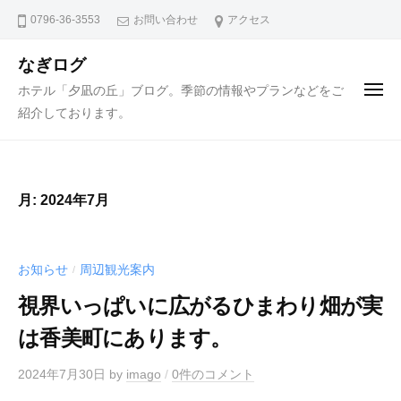
ュ
コ
ー
0796-36-3553
お問い合わせ
アクセス
ン
テ
なぎログ
ン
ホテル「夕凪の丘」ブログ。季節の情報やプランなどをご
メ
ニ
ツ
紹介しております。
ュ
ー
へ
ス
キ
月:
2024年7月
ッ
プ
お知らせ
周辺観光案内
/
視界いっぱいに広がるひまわり畑が実
は香美町にあります。
2024年7月30日
by
imago
/
0件のコメント