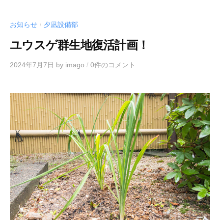
お知らせ
夕凪設備部
/
ユウスゲ群生地復活計画！
2024年7月7日
by
imago
/
0件のコメント