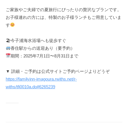
ご家族やご夫婦での夏旅行にぴったりの贅沢なプランです。
お子様連れの方には、特製のお子様ランチもご用意していま
す
🏖今子浦海水浴場へも徒歩すぐ
香住駅からの送迎あり（要予約）
期間：2025年7月1日〜8月31日まで
▼ 詳細・ご予約は公式サイトご予約ページよりどうぞ
https://familyinn-imagoura.rwiths.net/r-
withs/tfi0010a.do#6265239