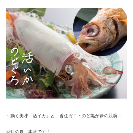
～動く美味「活イカ」と、香住ガニ・のど黒が夢の競演～
香住の夏、本番です！