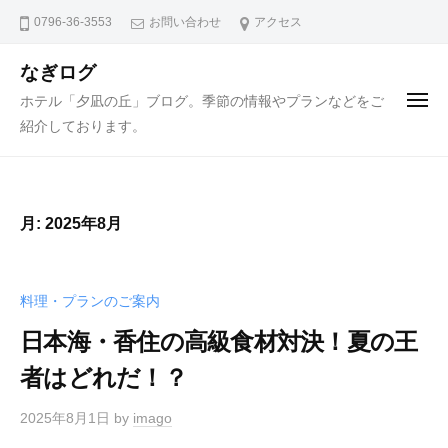
ュ
コ
ー
0796-36-3553
お問い合わせ
アクセス
ン
テ
なぎログ
ン
ホテル「夕凪の丘」ブログ。季節の情報やプランなどをご
メ
ニ
ツ
紹介しております。
ュ
ー
へ
ス
キ
月:
2025年8月
ッ
プ
料理・プランのご案内
日本海・香住の高級食材対決！夏の王
者はどれだ！？
2025年8月1日
by
imago