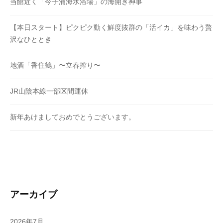
当館近く「今子浦海水浴場」の海開き神事
【本日スタート】ピクピク動く鮮度抜群の「活イカ」を味わう贅
沢なひととき
地酒「香住鶴」〜立春搾り〜
JR山陰本線一部区間運休
新年あけましておめでとうございます。
アーカイブ
2026年7月