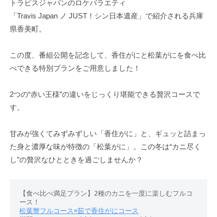
トラビスジャパンのロケバラエティ
「Travis Japan ノ JUST！シン日本遺産」で紹介される兵庫
県香美町。
この度、番組公開を記念して、香住がにと松葉がにを食べ比
べできる特別プランをご用意しました！
2つの“赤い王様”の違いをじっくり堪能できる贅沢コースで
す。
甘みが強くてみずみずしい「香住がに」と、ギュッと詰まっ
た身と濃厚な味が特徴の「松葉がに」。この冬は“カニ尽く
し”の贅沢なひとときを過ごしませんか？
【食べ比べ満足プラン】2種のカニを一度に楽しむフルコ
ース！
松葉蟹フルコース×茹で香住がにコース