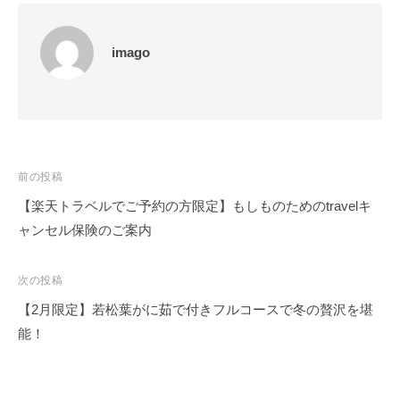
imago
投
前の投稿
稿
【楽天トラベルでご予約の方限定】もしものためのtravelキ
ナ
ャンセル保険のご案内
ビ
ゲ
次の投稿
ー
【2月限定】若松葉がに茹で付きフルコースで冬の贅沢を堪
シ
能！
ョ
ン