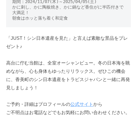
期間：2024/11/07(木)～2025/04/05(土)
かに刺し、かに陶板焼き、かに鍋など香住がに半匹付きで
大満足！
朝食はホッと落ち着く和定食
「JUST！シン日本遺産を見た」と言えば素敵な景品をプレ
ゼント♪
高台に佇む当館は、全室オーシャンビュー。冬の日本海を眺
めながら、心も身体もゆったりリラックス。ぜひこの機会
に、香美町のシン日本遺産をトラビスジャパンと一緒に再発
見しましょう！
ご予約・詳細はプロフィールの
公式サイト
から
ご不明点はお電話などでもお気軽にお問い合わせください。