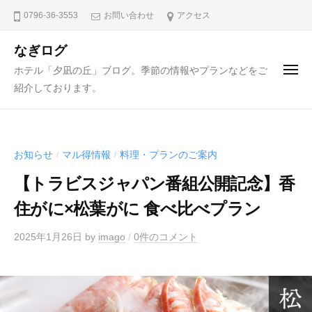
ュ
コ
ー
0796-36-3553
お問い合わせ
アクセス
ン
テ
なぎログ
ン
ホテル「夕凪の丘」ブログ。季節の情報やプランなどをご
メ
ニ
ツ
紹介しております。
ュ
ー
へ
ス
キ
お知らせ
マル得情報
料理・プランのご案内
/
/
ッ
プ
【トラビスジャパン番組公開記念】香
住がに×松葉がに 食べ比べプラン
2025年1月26日
by
imago
/
0件のコメント