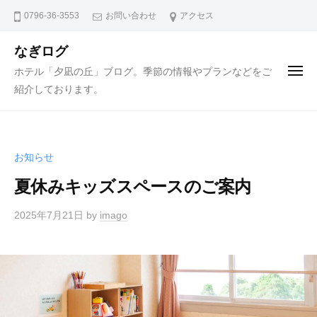
ュ
コ
ー
0796-36-3553
お問い合わせ
アクセス
ン
テ
なぎログ
ン
ホテル「夕凪の丘」ブログ。季節の情報やプランなどをご
メ
ニ
ツ
紹介しております。
ュ
ー
へ
ス
キ
お知らせ
ッ
プ
夏休みキッズスペースのご案内
2025年7月21日
by
imago