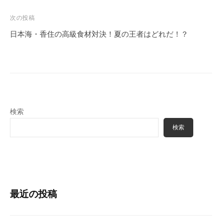
ビ
ゲ
次の投稿
ー
日本海・香住の高級食材対決！夏の王者はどれだ！？
シ
ョ
ン
検索
検索
最近の投稿