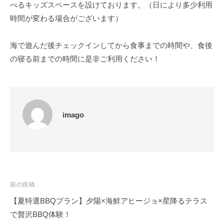
べるキッズスペースを設けております。（日により多少利用
時間が変わる場合がございます）
海で遊んだ後チェックインしてから食事までの時間や、食後
の寝る前までの時間に是非ご利用ください！
imago
投
前の投稿
稿
【夏特選BBQプラン】夕陽×海鮮アヒージョ×星降るテラス
ナ
で贅沢BBQ体験！